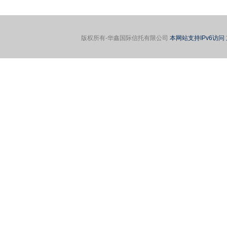
版权所有-华鑫国际信托有限公司
本网站支持IPv6访问 京