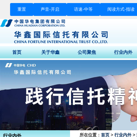
重置
声音-
开启
语速-
中等
阅读方式-
指读
首页
关于华鑫
公司聚焦
行业内外
董事长致辞
公司动态
财经快讯
公司介绍
媒体关注
行业要闻
公司荣誉
征信专栏
股东结构
组织架构
企业文化
公司背景
所在位置：
首页
>
行业内外
>
行业内外