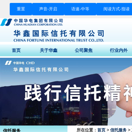
重置
声音-
开启
语速-
中等
阅读方式-
指读
首页
关于华鑫
公司聚焦
行业内外
董事长致辞
公司动态
财经快讯
公司介绍
媒体关注
行业要闻
公司荣誉
征信专栏
股东结构
组织架构
企业文化
公司背景
所在位置：
首页
>
信托服务
>
信托服务