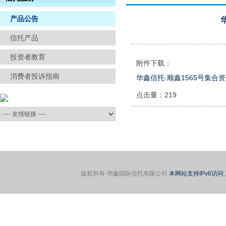
信访举报
产品公告
信托产品
投资者教育
附件下载：
消费者投诉指南
华鑫信托·顺鑫1565号集合资
点击量：
219
版权所有-华鑫国际信托有限公司
本网站支持IPv6访问 京