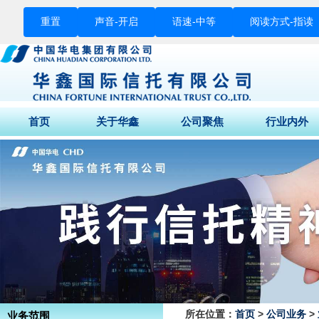
重置
声音-
开启
语速-
中等
阅读方式-
指读
首页
关于华鑫
公司聚焦
行业内外
董事长致辞
公司动态
财经快讯
公司介绍
媒体关注
行业要闻
公司荣誉
征信专栏
股东结构
组织架构
企业文化
公司背景
所在位置：
首页
>
公司业务
>
业务范围