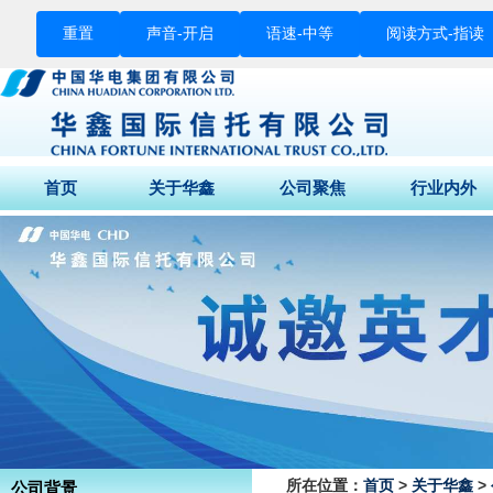
重置
声音-
开启
语速-
中等
阅读方式-
指读
首页
关于华鑫
公司聚焦
行业内外
董事长致辞
公司动态
财经快讯
公司介绍
媒体关注
行业要闻
公司荣誉
征信专栏
股东结构
组织架构
企业文化
公司背景
所在位置：
首页
>
关于华鑫
>
公司背景