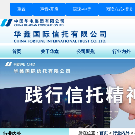
重置
声音-
开启
语速-
中等
阅读方式-
指读
首页
关于华鑫
公司聚焦
行业内外
董事长致辞
公司动态
财经快讯
公司介绍
媒体关注
行业要闻
公司荣誉
征信专栏
股东结构
组织架构
企业文化
公司背景
所在位置：
首页
>
行业内外
>
行业内外