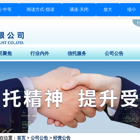
-
中等
阅读方式-
指读
诵读-
关闭
放大
缩小
司聚焦
行业内外
信托服务
公司公告
司动态
财经快讯
产品公告
净值披露
体关注
行业要闻
信托产品
经营公告
征信专栏
投资者教育
消费者投诉指南
在位置：
首页
>
公司公告
>
经营公告