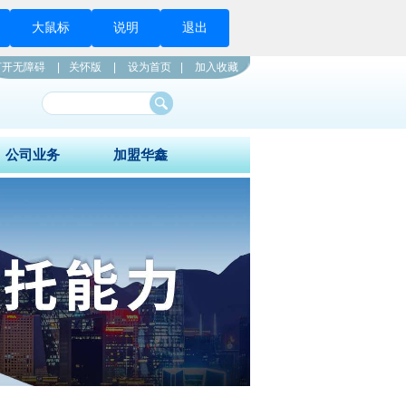
大鼠标
说明
退出
打开无障碍
|
关怀版
|
设为首页
|
加入收藏
公司业务
加盟华鑫
投资业务
加盟华鑫
投资指南
联系我们
资金信托
创新业务
私人财富管理
公益信托
业务范围