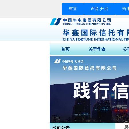
重置
声音-
开启
语速
首页
关于华鑫
公
董事长致辞
公
公司介绍
媒
公司荣誉
股东结构
组织架构
企业文化
公司背景
所
公司公告