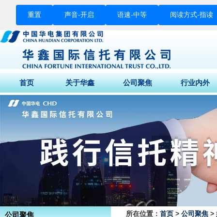
重置
声音-
开启
语速-
中等
阅读方式-
指读
首页
关于华鑫
公司聚焦
行业内外
董事长致辞
公司动态
财经快讯
公司介绍
媒体关注
行业要闻
公司荣誉
征信专栏
股东结构
组织架构
企业文化
公司背景
所在位置：
首页
>
公司聚焦
>
公司聚焦