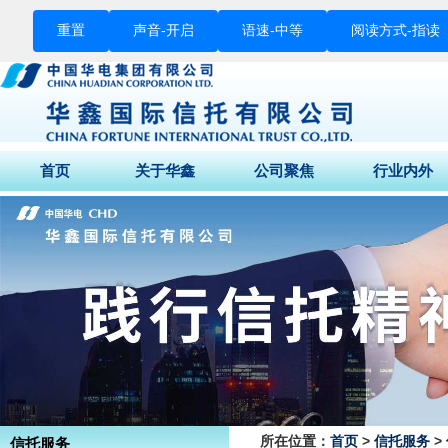
重置
声音-
开启
语速-
中等
阅读方式-
指读
首页
关于华鑫
公司聚焦
行业内外
董事长致辞
公司动态
财经快讯
公司介绍
媒体关注
行业要闻
公司荣誉
征信专栏
股东结构
组织架构
企业文化
公司背景
所在位置：
首页
>
信托服务
>
信托服务